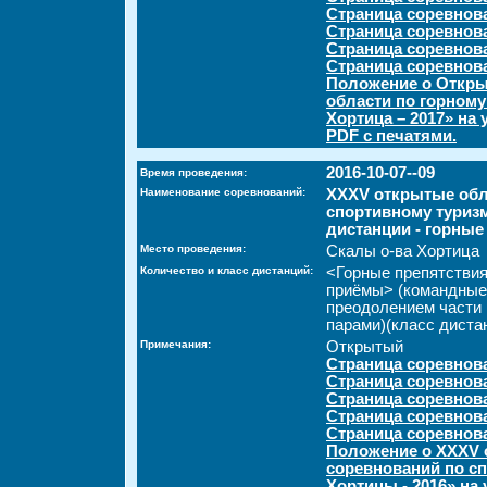
Страница соревнова
Страница соревнов
Страница соревнов
Страница соревнов
Положение о Откры
области по горном
Хортица – 2017» на
PDF с печатями.
2016-10-07--09
Время проведения:
Наименование соревнований:
XXXV открытые обл
спортивному туризм
дистанции - горные
Место проведения:
Скалы о-ва Хортица
Количество и класс дистанций:
<Горные препятстви
приёмы> (командные
преодолением части 
парами)(класс дистан
Примечания:
Открытый
Страница соревнов
Страница соревнова
Страница соревнов
Страница соревнов
Страница соревнов
Положение о XXXV 
соревнований по с
Хортицы - 2016» на