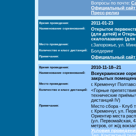
Вопросы по почте:
С
Официальный сайт
Пресс-релиз
2011-01-23
Время проведения:
Наименование соревнований:
Открытое первенст
(для детей) и Откр
скалолазанию (для
Место проведения:
г.Запорожье, ул. Мин
Количество и класс дистанций:
Болдеринг
Примечания:
Официальный сайт
2010-11-18--21
Время проведения:
Наименование соревнований:
Всеукраинские сор
закрытых помещени
Место проведения:
г. Кременчуг Полтавс
Количество и класс дистанций:
<Горные препятстви
технические приёмы>
дистанций IV)
Примечания:
Место сбора - Клуб 
г. Кременчуг, ул. Пер
Ориентир места рас
(ул. Первомайская, 4
метров, от ж/д вокза
Условия проведени
Тел. Контактный тел