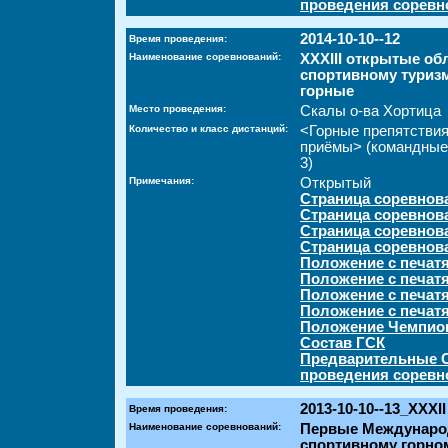
проведения соревн
2014-10-10--12
Время проведения:
Наименование соревнований:
XXXIII открытые об
спортивному туризм
горные
Место проведения:
Скалы о-ва Хортица
Количество и класс дистанций:
<Горные препятстви
приёмы> (командные
3)
Примечания:
Открытый
Страница соревнов
Страница соревнов
Страница соревнов
Страница соревнов
Положение с печат
Положение с печатя
Положение с печатя
Положение с печатя
Положение Чемпион
Состав ГСК
Предварительные С
проведения соревн
2013-10-10--13_XXXII
Время проведения:
Наименование соревнований:
Первые Междунаро
спортивному горно