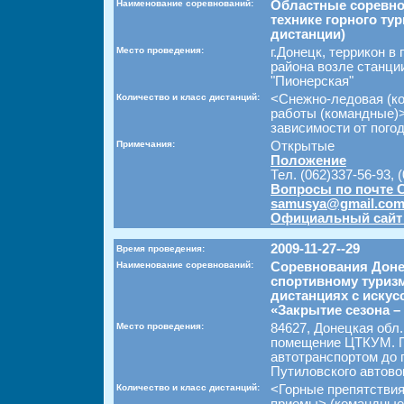
Наименование соревнований:
Областные соревно
технике горного ту
дистанции)
Место проведения:
г.Донецк, террикон в
района возле станци
"Пионерская"
Количество и класс дистанций:
<Снежно-ледовая (к
работы (командные)> (
зависимости от пого
Примечания:
Открытые
Положение
Тел. (062)337-56-93, 
Вопросы по почте 
samusya@gmail.co
Официальный сайт
2009-11-27--29
Время проведения:
Наименование соревнований:
Соревнования Доне
спортивному туриз
дистанциях с иску
«Закрытие сезона –
Место проведения:
84627, Донецкая обл.,
помещение ЦТКУМ. 
автотранспортом до г
Путиловского автово
Количество и класс дистанций:
<Горные препятстви