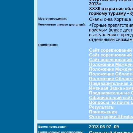
2013»
XXXII открытые об
горному туризму «К
Место проведения:
Скалы о-ва Хортица
Количество и класс дистанций:
<Горные препятстви
приёмы> (класс дист
выступления с преод
отдельными связками
Примечания:
Сайт соревнований
Сайт соревнований
Сайт соревнований
Положение Между
Положение Междун
Положение Област
Положение Област
Предварительная З
Именная Завка ком
Предварительные 
Официальный сайт
Вопросы по почте C
Результаты
Приложения
Фотографии Штифма
2013-06-07--09
Время проведения:
Наименование соревнований:
Открытый Чемпиона