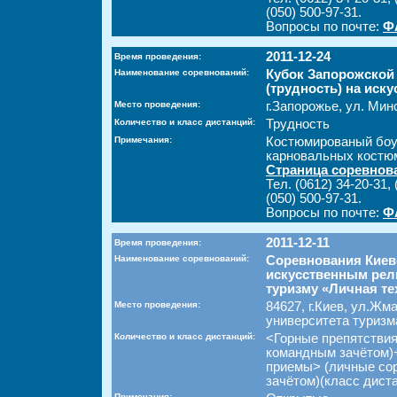
(050) 500-97-31.
Вопросы по почте:
Ф
2011-12-24
Время проведения:
Наименование соревнований:
Кубок Запорожской
(трудность) на иск
Место проведения:
г.Запорожье, ул. Мин
Количество и класс дистанций:
Трудность
Примечания:
Костюмированый боу
карновальных костю
Страница соревнов
Тел. (0612) 34-20-31, 
(050) 500-97-31.
Вопросы по почте:
Ф
2011-12-11
Время проведения:
Наименование соревнований:
Соревнования Киев
искусственным рел
туризму «Личная те
Место проведения:
84627, г.Киев, ул.Жм
университета туризм
Количество и класс дистанций:
<Горные препятствия
командным зачётом)
приемы> (личные со
зачётом)(класс диста
Примечания: