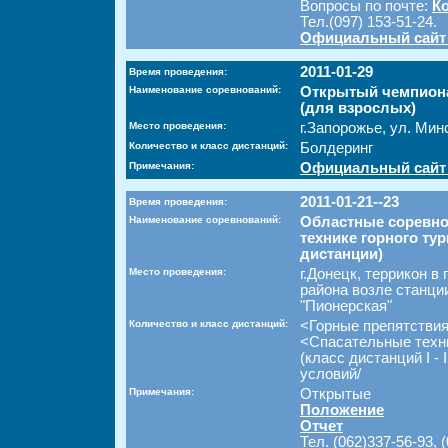
Вопросы по почте:
К
Тел.(097) 153-51-24.
Официальный сайт
2011-01-29
Время проведения:
Наименование соревнований:
Открытый чемпиона
(для взрослых)
Место проведения:
г.Запорожье, ул. Мин
Количество и класс дистанций:
Болдеринг
Примечания:
Официальный сайт
2011-01-21--23
Время проведения:
Наименование соревнований:
Областные соревно
технике горного ту
дистанции)
Место проведения:
г.Донецк, террикон в
района возле станци
"Пионерская"
Количество и класс дистанций:
<Горные препятствия
<Спасательные техн
(класс дистанций I - 
условий/
Примечания:
Открытые
Положение
Отчет
Тел. (062)337-56-93, 