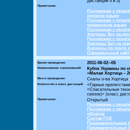
дистанций 5 и 3)
Примечания:
Положение с печатя
русском языке
Положение с печатя
украинском языке
Положение с печат
Хортицы 3кл на ру
Положение с печат
Хортицы 3кл на ук
Вопросы по почте c
Официальный сайт
2011-06-02--05
Время проведения:
Наименование соревнований:
Кубок Украины по 
«Малая Хортица – 2
Место проведения:
Скалы о-ва Хортица
Количество и класс дистанций:
<Горные препятствия
<Спасательные техн
связок)> (класс дист
Примечания:
Открытый
Положение с печат
Положение с печат
области
Состав ГСК
Предварительные 
Предварительные У