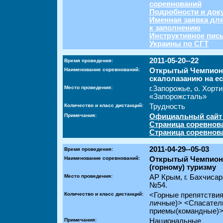
соревнований
Подробности и док
Именная заявка дл
к заполнению
Инструктивное пись
Украины по СГТ
2011-05-20--22
Время проведения:
Наименование соревнований:
Открытый Чемпиона
скалолазанию на е
Место проведения:
г.Запорожье, о. Хорт
«Запорожсталь»
Количество и класс дистанций:
Трудность
Примечания:
Официальный сайт
Страница соревнов
Страница соревнов
2011-04-29--05-03
Время проведения:
Наименование соревнований:
Открытый Чемпиона
(горному) туризму
Место проведения:
АР Крым, г. Бахчисар
№54.
Количество и класс дистанций:
<Горные препятствия
личные)> <Спасател
приемы(командные)> 
Примечания:
Национальные