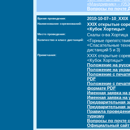
«Мандривник» – (0536
Вопросы по почте 
2010-10-07--10_XXIX
Время проведения:
Наименование соревнований:
XXIX открытые сор
<Кубок Хортицы>
Место проведения:
Скалы о-ва Хортица
Количество и класс дистанций:
<Горные препятствия
<Спасательные техн
дистанций 5 и 3)
Примечания:
XXIX открытые сорев
<Кубок Хортицы>
Положение на русс
Положение на укра
Положение с печат
PDF
Положение с печатя
формате PDF
Именная заявка на 
Именная заявка на 
Предварительная з
Предварительная з
Правила проведени
туризму
Вопросы по почте c
Официальный сайт