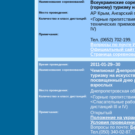
Наименование соревнований:
Всеукраинские сор
(горному) туризму 
Место проведения:
АР Крым, Ангарский 
Количество и класс дистанций:
<Горные препятстви
технических приемов
IV)
Примечания:
Тел. (0652) 702-199.
Вопросы по почте 
Официальный сайт
Страница соревно
2011-01-29--30
Время проведения:
Наименование соревнований:
Чемпионат Днепроп
туризму на искусст
посвященный дню р
взрослых
Место проведения:
Днепропетровская об
Количество и класс дистанций:
<Горные препятствия
<Спасательные работ
дистанций III и IV)
Примечания:
Открытый
Положение на укра
Условия проведени
Вопросы по почте:
Б
Тел.(050) 340-02-87.