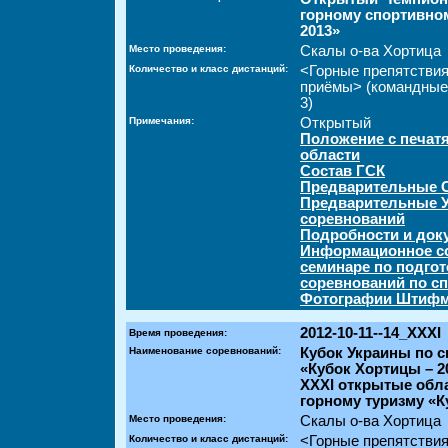
горному спортивно
2013»
Место проведения:
Скалы о-ва Хортица
Количество и класс дистанций:
<Горные препятстви
приёмы> (командные
3)
Примечания:
Открытый
Положение с печат
области
Состав ГСК
Предварительные 
Предварительные У
соревнований
Подробности и док
Информационное со
семинаре по подгот
соревнований по с
Фотографии Штифма
2012-10-11--14_XXXI
Время проведения:
Наименование соревнований:
Кубок Украины по 
«Кубок Хортицы – 2
XXXI открытые обл
горному туризму «
Место проведения:
Скалы о-ва Хортица
Количество и класс дистанций:
<Горные препятствия