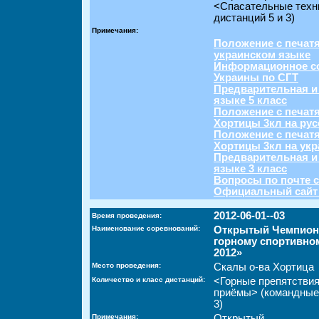
<Спасательные техн
дистанций 5 и 3)
Примечания:
Положение с печатя
украинском языке
Информационное со
Украины по СГТ
Предварительная и
языке 5 класс
Положение с печат
Хортицы 3кл на ру
Положение с печат
Хортицы 3кл на ук
Предварительная и
языке 3 класс
Вопросы по почте c
Официальный сайт
2012-06-01--03
Время проведения:
Наименование соревнований:
Открытый Чемпиона
горному спортивно
2012»
Место проведения:
Скалы о-ва Хортица
Количество и класс дистанций:
<Горные препятстви
приёмы> (командные
3)
Примечания:
Открытый