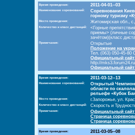
2011-04-01--03
Время проведения:
Наименование соревнований:
Соревнования Киев
горному туризму «
Место проведения:
Житомирская обл., с
Количество и класс дистанций:
<Горные препятстви
приемы> (личные со
зачётом)(класс дист
Примечания:
Открытые
Положение на укра
Тел. (063) 050-45-80
Официальный сайт
http://mks3.forum24.ru
Официальный сайт
2011-03-12--13
Время проведения:
Наименование соревнований:
Открытый Чемпиона
области по скалол
рельефе «Кубок Ба
Место проведения:
г.Запорожье, ул. Кра
Количество и класс дистанций:
Скорость и Трудност
Примечания:
Официальный сайт
Страница соревнов
Страница соревнов
2011-03-05--08
Время проведения: