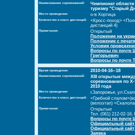
Наименование соревнований:
Чемпионат области
туризму "Старый Дн
Место проведения:
о-в Хортица
Количество и класс дистанций:
<Кросс-поход> <Поло
дистанций 4)
Примечания:
Открытый
Положение на укра
Положение с печат
Условия проведени
Вопросы по почте
Григорьевич
Вопросы по почте Т
2010-04-16--18
Время проведения:
Наименование соревнований:
XIII открытые меж
соревнования по Х-
2010 года
Место проведения:
г.Запорожье, ул.Ска
Количество и класс дистанций:
<Гребной слалом>(во
(велоэтап) <Скалола
Примечания:
Открытые
Тел. (061) 212-02-16.
Вопросы по почте 
Официальный сайт
Официальный сайт 
Заявка