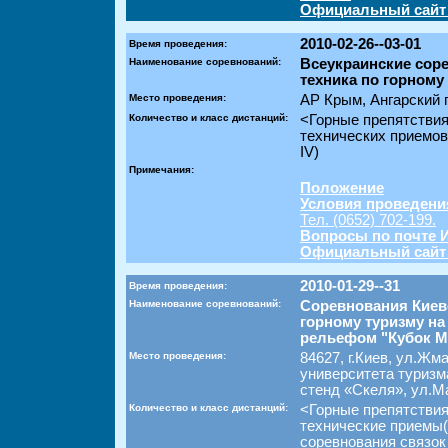
Официальный сайт
2010-02-26--03-01
Время проведения:
Наименование соревнований:
Всеукраинские сор
техника по горному
Место проведения:
АР Крым, Ангарский 
Количество и класс дистанций:
<Горные препятстви
технических приемов
IV)
Примечания:
Положение
Условия проведени
Тел. (0652) 702-199.
Вопросы по почте 
Официальный сайт
2010-01-29--31
Время проведения:
Наименование соревнований:
Соревнования Киев
горному туризму на
рельефом "Кубок 
Место проведения:
84627, г.Киев, ул.Жм
университета туризм
стенд «Скеля», ул.М
Количество и класс дистанций:
<Горные препятстви
технические приемы
соревнования связок