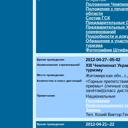
Положение Чемпион
Положение с печат
области
Состав ГСК
Предварительные 
Предварительные У
соревнований
Подробности и док
Обращение к участн
туризма
Фотографии Штифма
2012-04-27--05-02
Время проведения:
Наименование соревнований:
ХІІІ Чемпионат Укр
туризму
Место проведения:
Житомирская обл., с
Количество и класс дистанций:
<Горные препятстви
приемы> (личные со
зачётом)(класс дист
Примечания:
Национальные
Положение
Информационное с
Заявки
Тел. Козий Виктор Гео
2012-04-21--22
Время проведения: