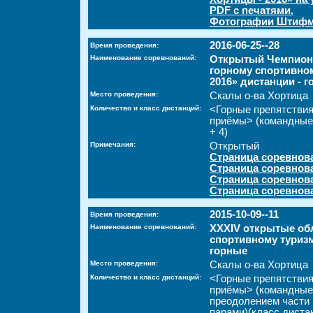
PDF с печатями.
Фотографии Штифма
2016-06-25--28
Время проведения:
Наименование соревнований:
Открытый Чемпиона
горному спортивно
2016» дистанции - 
Место проведения:
Скалы о-ва Хортица
Количество и класс дистанций:
<Горные препятстви
приёмы> (командные 
+ 4)
Примечания:
Открытый
Страница соревнова
Страница соревнов
Страница соревнов
Страница соревнов
2015-10-09--11
Время проведения:
Наименование соревнований:
XXXIV открытые об
спортивному туризм
горные
Место проведения:
Скалы о-ва Хортица
Количество и класс дистанций:
<Горные препятстви
приёмы> (командные
преодолением части 
парами)(класс дистан