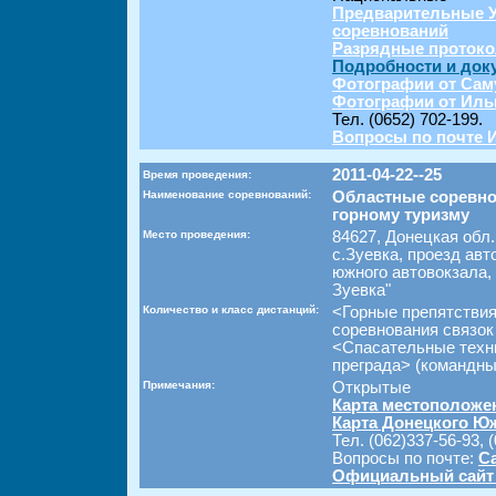
Предварительные У
соревнований
Разрядные проток
Подробности и док
Фотографии от Саму
Фотографии от Иль
Тел. (0652) 702-199.
Вопросы по почте 
2011-04-22--25
Время проведения:
Наименование соревнований:
Областные соревно
горному туризму
Место проведения:
84627, Донецкая обл.
с.Зуевка, проезд ав
южного автовокзала,
Зуевка"
Количество и класс дистанций:
<Горные препятстви
соревнования связок
<Спасательные техн
преграда> (командны
Примечания:
Открытые
Карта местоположе
Карта Донецкого Ю
Тел. (062)337-56-93, 
Вопросы по почте:
С
Официальный сайт