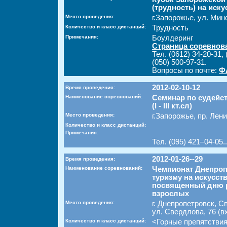
(трудность) на иск
Место проведения:
г.Запорожье, ул. Мин
Количество и класс дистанций:
Трудность
Примечания:
Боулдеринг
Страница соревнов
Тел. (0612) 34-20-31, 
(050) 500-97-31.
Вопросы по почте:
Ф
2012-02-10-12
Время проведения:
Наименование соревнований:
Семинар по судейс
(I - III кт.сл)
Место проведения:
г.Запорожье, пр. Лен
Количество и класс дистанций:
Примечания:
Тел. (095) 421–04-05..
2012-01-26--29
Время проведения:
Наименование соревнований:
Чемпионат Днепроп
туризму на искусст
посвященный дню р
взрослых
Место проведения:
г. Днепропетровск, 
ул. Свердлова, 76 (в
Количество и класс дистанций:
<Горные препятствия