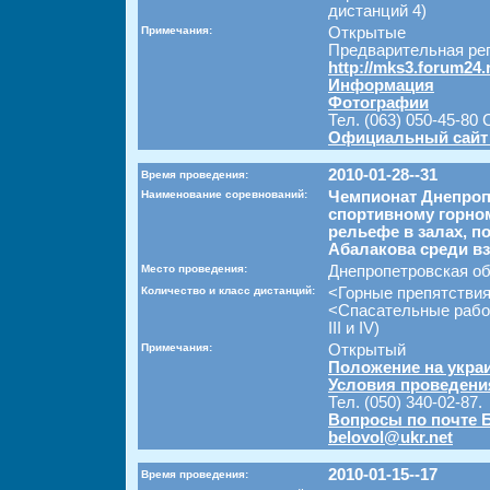
дистанций 4)
Примечания:
Открытые
Предварительная рег
http://mks3.forum24.
Информация
Фотографии
Тел. (063) 050-45-80
Официальный сайт
2010-01-28--31
Время проведения:
Наименование соревнований:
Чемпионат Днепроп
спортивному горном
рельефе в залах, 
Абалакова среди в
Место проведения:
Днепропетровская об
Количество и класс дистанций:
<Горные препятстви
<Спасательные работ
III и IV)
Примечания:
Открытый
Положение на укра
Условия проведени
Тел. (050) 340-02-87.
Вопросы по почте 
belovol@ukr.net
2010-01-15--17
Время проведения: