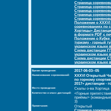
Страница соревнов
Страница соревнова
Страница соревнов
Страница соревнов
Страница соревнов
Положение о XXXVI
соревнованиях по 
Хортицы» Дистанции
в формате PDF с пе
Положение о Кубке
туризму - горный т
украинском языке в
Схема дистанции ГП
украинском языке 
Схема дистанции СТ
украинском языке 
2017-06-03--05
Время проведения:
Наименование соревнований:
XXXVI Открытый Че
по горному спортив
2017» дистанции - 
Место проведения:
Скалы о-ва Хортица
Количество и класс дистанций:
<Горные препятстви
приёмы> (командные
3)
Примечания:
Открытый
Страница соревнов