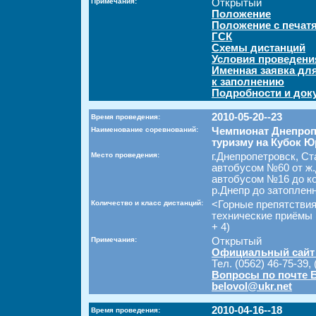
Примечания:
Открытый
Положение
Положение с печат
ГСК
Схемы дистанций
Условия проведени
Именная заявка дл
к заполнению
Подробности и док
2010-05-20--23
Время проведения:
Наименование соревнований:
Чемпионат Днепроп
туризму на Кубок 
Место проведения:
г.Днепропетровск, Ст
автобусом №60 от ж.
автобусом №16 до ко
р.Днепр до затопленн
Количество и класс дистанций:
<Горные препятстви
технические приёмы 
+ 4)
Примечания:
Открытый
Официальный сайт
Тел. (0562) 46-75-39,
Вопросы по почте 
belovol@ukr.net
2010-04-16--18
Время проведения: