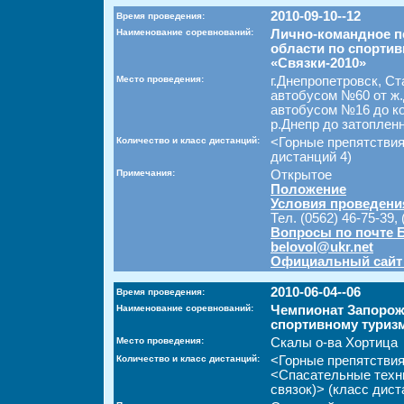
2010-09-10--12
Время проведения:
Наименование соревнований:
Лично-командное п
области по спортив
«Связки-2010»
Место проведения:
г.Днепропетровск, Ст
автобусом №60 от ж.
автобусом №16 до ко
р.Днепр до затопленн
Количество и класс дистанций:
<Горные препятствия
дистанций 4)
Примечания:
Открытое
Положение
Условия проведени
Тел. (0562) 46-75-39,
Вопросы по почте 
belovol@ukr.net
Официальный сайт
2010-06-04--06
Время проведения:
Наименование соревнований:
Чемпионат Запорож
спортивному туризм
Место проведения:
Скалы о-ва Хортица
Количество и класс дистанций:
<Горные препятствия
<Спасательные техн
связок)> (класс дист