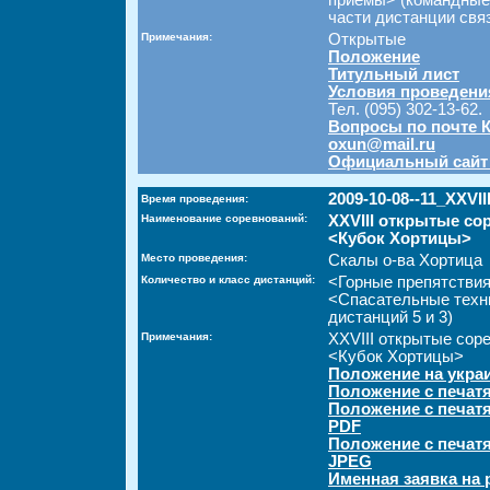
приемы> (командные
части дистанции связ
Примечания:
Открытые
Положение
Титульный лист
Условия проведени
Тел. (095) 302-13-62.
Вопросы по почте 
oxun@mail.ru
Официальный сайт
2009-10-08--11_XXVII
Время проведения:
Наименование соревнований:
XXVIII открытые со
<Кубок Хортицы>
Место проведения:
Скалы о-ва Хортица
Количество и класс дистанций:
<Горные препятствия
<Спасательные техн
дистанций 5 и 3)
Примечания:
XXVIII открытые сор
<Кубок Хортицы>
Положение на укра
Положение с печат
Положение с печат
PDF
Положение с печат
JPEG
Именная заявка на 