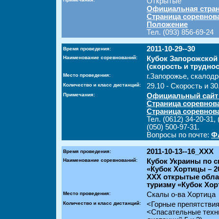
Открытые
Официальная стран
Страница соревнов
Положение
Тел. (093) 856-69-24
2011-10-29--30
Время проведения:
Наименование соревнований:
Кубок Запорожской
(скорость и трудно
Место проведения:
г.Запорожье, скалодр
Количество и класс дистанций:
29.10 - Скорость и 30
Примечания:
Официальный сайт
Страница соревнов
Страница соревнов
Тел. (0612) 34-20-31, 
(050) 500-97-31.
Вопросы по почте:
Ф
2011-10-13--16_XXX
Время проведения:
Наименование соревнований:
Кубок Украины по 
«Кубок Хортицы – 2
XXX открытые обла
туризму «Кубок Хо
Место проведения:
Скалы о-ва Хортица
Количество и класс дистанций:
<Горные препятствия
<Спасательные техн