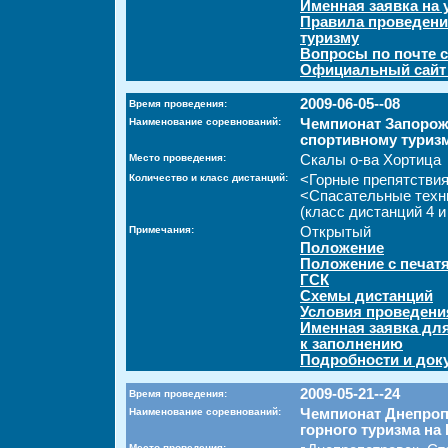
Именная заявка на 
Правила проведени
туризму
Вопросы по почте c
Официальный сайт
2009-06-05--08
Время проведения:
Наименование соревнований:
Чемпионат Запорож
спортивному туризм
Место проведения:
Скалы о-ва Хортица
Количество и класс дистанций:
<Горные препятстви
<Спасательные техн
(класс дистанций 4 и
Примечания:
Открытый
Положение
Положение с печат
ГСК
Схемы дистанций
Условия проведени
Именная заявка дл
к заполнению
Подробности и док
2009-05-21--24
Время проведения:
Наименование соревнований:
Чемпионат Днепроп
горного туризма на
Место проведения: